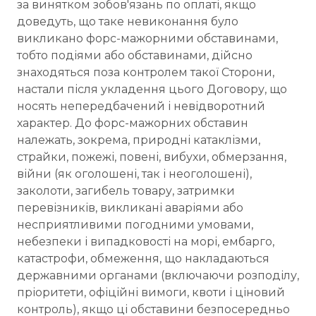
за винятком зобов'язань по оплаті, якщо
доведуть, що таке невиконання було
викликано форс-мажорними обставинами,
тобто подіями або обставинами, дійсно
знаходяться поза контролем такої Сторони,
настали після укладення цього Договору, що
носять непередбачений і невідворотний
характер. До форс-мажорних обставин
належать, зокрема, природні катаклізми,
страйки, пожежі, повені, вибухи, обмерзання,
війни (як оголошені, так і неоголошені),
заколоти, загибель товару, затримки
перевізників, викликані аваріями або
несприятливими погодними умовами,
небезпеки і випадковості на морі, ембарго,
катастрофи, обмеження, що накладаються
державними органами (включаючи розподілу,
пріоритети, офіційні вимоги, квоти і ціновий
контроль), якщо ці обставини безпосередньо