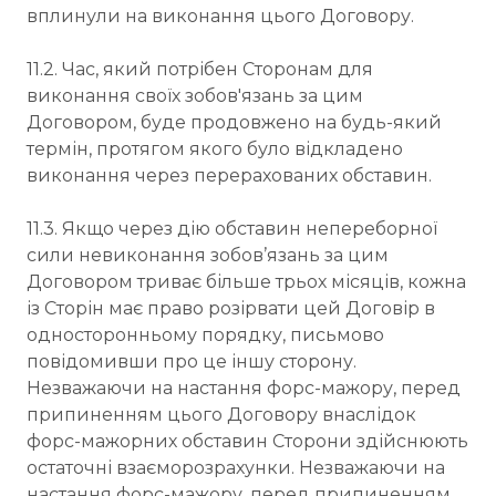
вплинули на виконання цього Договору.
11.2. Час, який потрібен Сторонам для
виконання своїх зобов'язань за цим
Договором, буде продовжено на будь-який
термін, протягом якого було відкладено
виконання через перерахованих обставин.
11.3. Якщо через дію обставин непереборної
сили невиконання зобов’язань за цим
Договором триває більше трьох місяців, кожна
із Сторін має право розірвати цей Договір в
односторонньому порядку, письмово
повідомивши про це іншу сторону.
Незважаючи на настання форс-мажору, перед
припиненням цього Договору внаслідок
форс-мажорних обставин Сторони здійснюють
остаточні взаєморозрахунки. Незважаючи на
настання форс-мажору, перед припиненням