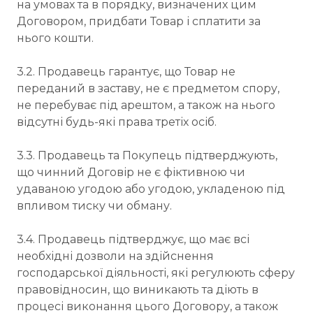
на умовах та в порядку, визначених цим
Договором, придбати Товар і сплатити за
нього кошти.
3.2. Продавець гарантує, що Товар не
переданий в заставу, не є предметом спору,
не перебуває під арештом, а також на нього
відсутні будь-які права третіх осіб.
3.3. Продавець та Покупець підтверджують,
що чинний Договір не є фіктивною чи
удаваною угодою або угодою, укладеною під
впливом тиску чи обману.
3.4. Продавець підтверджує, що має всі
необхідні дозволи на здійснення
господарської діяльності, які регулюють сферу
правовідносин, що виникають та діють в
процесі виконання цього Договору, а також