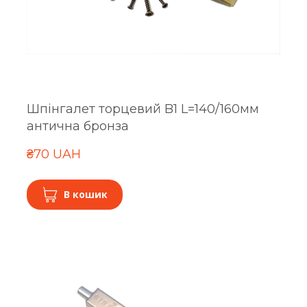
Шпінгалет торцевий B1 L=140/160мм
антична бронза
₴70 UAH
В кошик