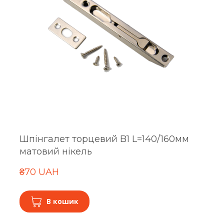
Шпінгалет торцевий B1 L=140/160мм
матовий нікель
₴70 UAH
В кошик