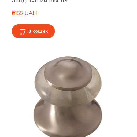
анодований нікель
₴155 UAH
В кошик