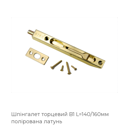
Шпінгалет торцевий B1 L=140/160мм
полірована латунь