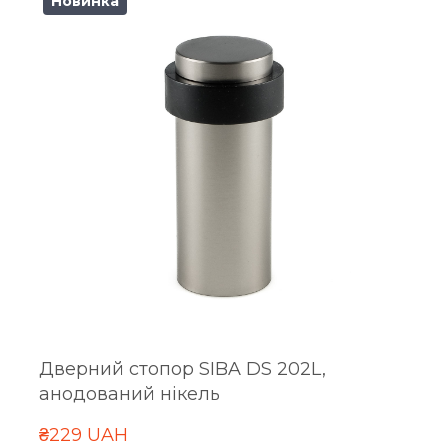
Новинка
Дверний стопор SIBA DS 202L,
анодований нікель
₴229 UAH