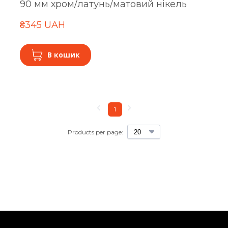
90 мм хром/латунь/матовий нікель
₴345 UAH
В кошик
1
Products per page: