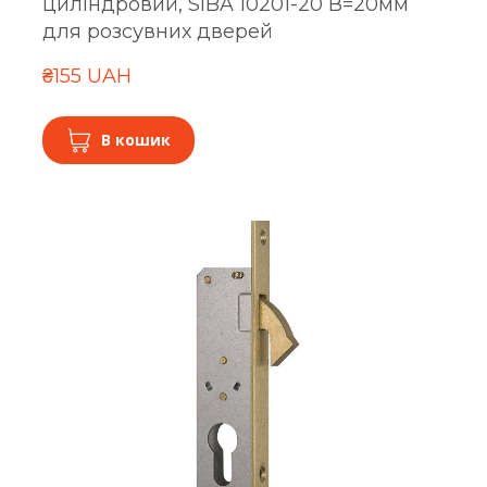
циліндровий, SIBA 10201-20 В=20мм
для розсувних дверей
₴155 UAH
В кошик