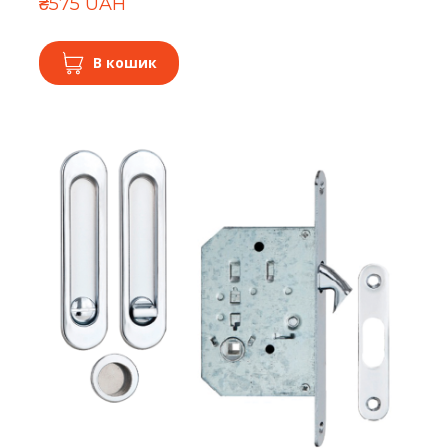
₴575 UAH
В кошик