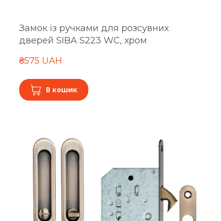
Замок із ручками для розсувних
дверей SIBA S223 WC, хром
₴575 UAH
В кошик