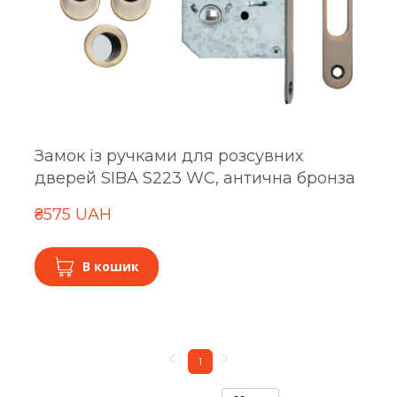
Замок із ручками для розсувних
дверей SIBA S223 WC, антична бронза
₴575 UAH
В кошик
1