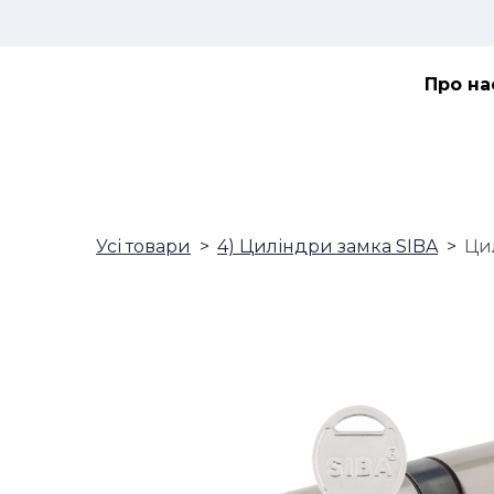
Про на
Усі товари
4) Циліндри замка SIBA
Ци