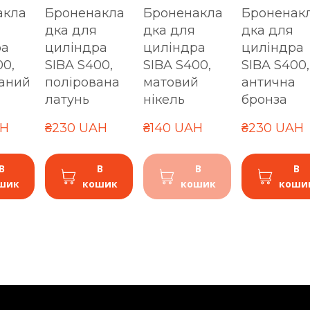
акла
Броненакла
Броненакла
Броненак
дка для
дка для
дка для
ра
циліндра
циліндра
циліндра
00,
SIBA S400,
SIBA S400,
SIBA S400,
аний
полірована
матовий
антична
латунь
нікель
бронза
AH
₴230 UAH
₴140 UAH
₴230 UAH
В
В
В
В
шик
кошик
кошик
коши