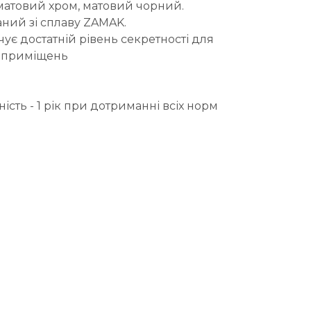
 матовий хром, матовий чорний.
ний зі сплаву ZAMAK.
чує достатній рівень секретності для
х приміщень
ість - 1 рік при дотриманні всіх норм