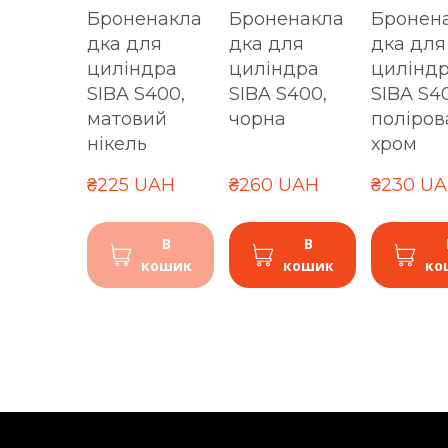
Броненакла
Броненакла
Бронен
дка для
дка для
дка для
циліндра
циліндра
цилінд
SIBA S400,
SIBA S400,
SIBA S4
матовий
чорна
поліров
нікель
хром
₴225 UAH
₴260 UAH
₴230 U
В
В
кошик
кошик
ко