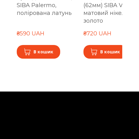
SIBA Palermo,
(62мм) SIBA Verona
полірована латунь
матовий нікель-
золото
₴590 UAH
₴720 UAH
В кошик
В кошик