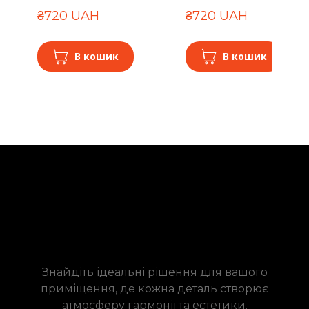
₴720 UAH
₴720 UAH
В кошик
В кошик
Знайдіть ідеальні рішення для вашого
приміщення, де кожна деталь створює
атмосферу гармонії та естетики.