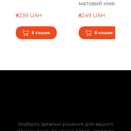
матовий нікель
₴239 UAH
₴249 UAH
В кошик
В кошик
Знайдіть ідеальні рішення для вашого