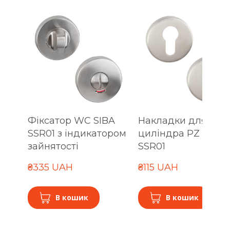
Фіксатор WC SIBA
Накладки для
SSR01 з індикатором
циліндра PZ SIBA
зайнятості
SSR01
₴335 UAH
₴115 UAH
В кошик
В кошик