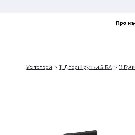
Про на
Усі товари
1) Дверні ручки SIBA
1) Руч