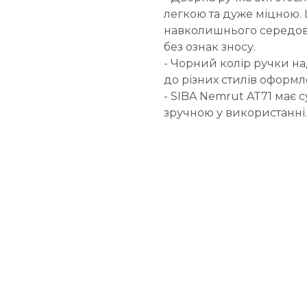
легкою та дуже міцною. 
навколишнього середови
без ознак зносу.
- Чорний колір ручки над
до різних стилів оформле
- SIBA Nemrut AT71 має 
зручною у використанні.