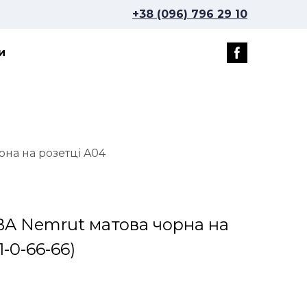
+38 (096) 796 29 10
и
на на розетці A04
BA Nemrut матова чорна на
-0-66-66)