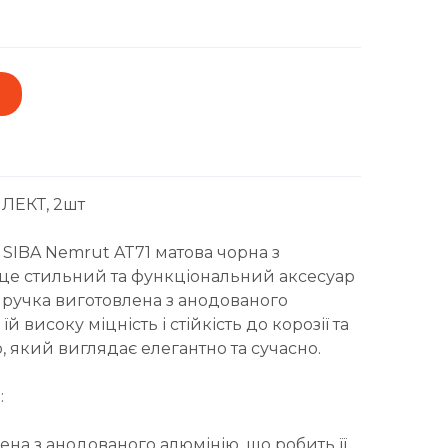
ЛЕКТ, 2шт
 SIBA Nemrut AT71 матова чорна з
 це стильний та функціональний аксесуар
я ручка виготовлена з анодованого
й високу міцність і стійкість до корозії та
р, який виглядає елегантно та сучасно.
:
ена з анодованого алюмінію, що робить її