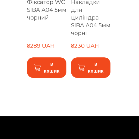
Фіксатор WC
Накладки
SIBA A04 5мм
для
чорний
циліндра
SIBA A04 5мм
чорні
₴289 UAH
₴230 UAH
В
В
кошик
кошик