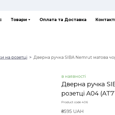
с
Товари
Оплата та Доставка
Контакт
ки на розетці
Дверна ручка SIBA Nemrut матова чор
в наявності
Дверна ручка SI
розетці A04
(AT71
Product code 406
₴595 UAH