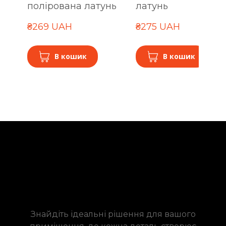
полірована латунь
латунь
₴269 UAH
₴275 UAH
В кошик
В кошик
Знайдіть ідеальні рішення для вашого