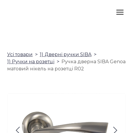
Усі товари
1) Дверні ручки SIBA
1) Ручки на розетці
Ручка дверна SIBA Genoa
матовий нікель на розетці R02