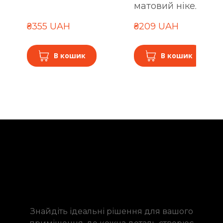
матовий нікель
₴355 UAH
₴209 UAH
В кошик
В кошик
Знайдіть ідеальні рішення для вашого