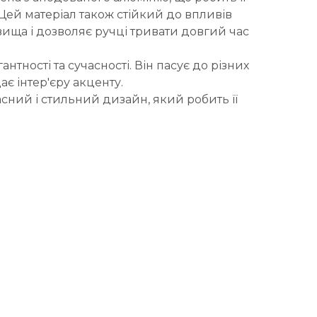
Цей матеріал також стійкий до впливів
ща і дозволяє ручці тривати довгий час
антності та сучасності. Він пасує до різних
є інтер'єру акценту.
асний і стильний дизайн, який робить її