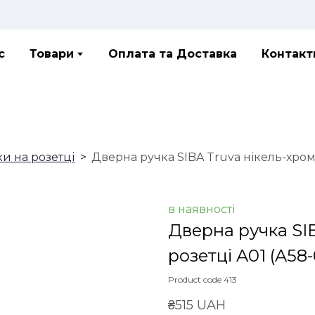
с
Товари
Оплата та Доставка
Контакт
ки на розетці
Дверна ручка SIBA Truva нікель-хром 
в наявності
Дверна ручка SIB
розетці A01
(A58-
Product code 413
₴515 UAH