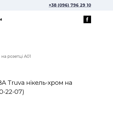
+38 (096) 796 29 10
и
на розетці A01
A Truva нікель-хром на
0-22-07)