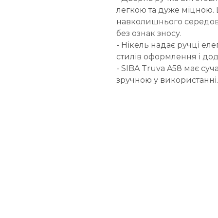
легкою та дуже міцною. 
навколишнього середови
без ознак зносу.
- Нікель надає ручці елег
стилів оформлення і дода
- SIBA Truva A58 має суч
зручною у використанні.