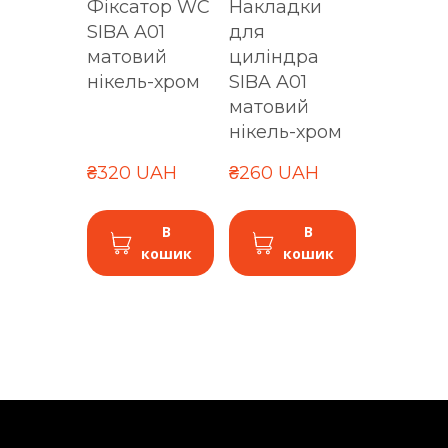
Фіксатор WC
Накладки
SIBA A01
для
матовий
циліндра
нікель-хром
SIBA A01
матовий
нікель-хром
₴320 UAH
₴260 UAH
В
В
кошик
кошик