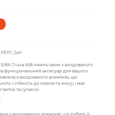
ЛЕКТ, 2шт
 SIBA Truva A58 нікель-хром з анодованого
 та функціональний аксесуар для вашого
отовлена з анодованого алюмінію, що
сть і стійкість до корозії та зносу, і має
гантно та сучасно.
:
ена з анодованого алюмінію, що робить її