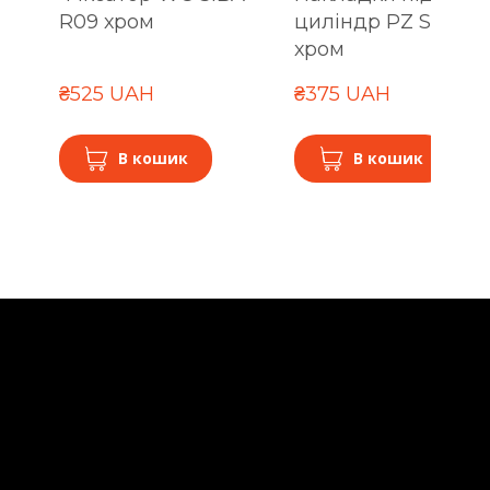
R09 хром
циліндр PZ SIBA R
хром
₴525 UAH
₴375 UAH
В кошик
В кошик