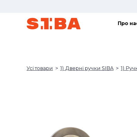
Про на
Усі товари
1) Дверні ручки SIBA
1) Руч