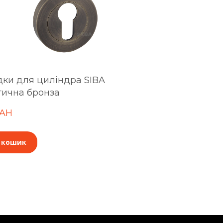
ки для циліндра SIBA
тична бронза
UAH
 кошик