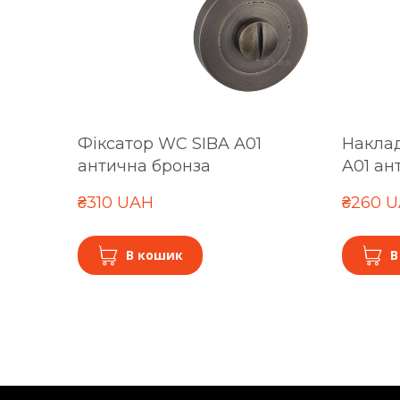
Фіксатор WC SIBA A01
Наклад
антична бронза
A01 ан
₴310 UAH
₴260 
В кошик
В