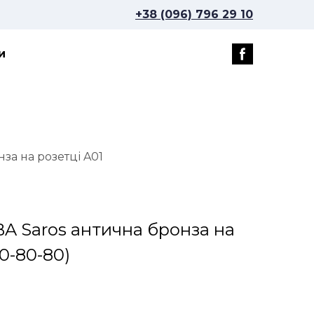
+38 (096) 796 29 10
и
за на розетці A01
BA Saros антична бронза на
0-80-80)