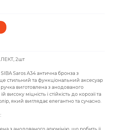
ЛЕКТ, 2шт
 SIBA Saros A34 антична бронза з
 це стильний та функціональний аксесуар
я ручка виготовлена з анодованого
й високу міцність і стійкість до корозії та
олір, який виглядає елегантно та сучасно.
:
ена з анодованого алюмінію, що робить її