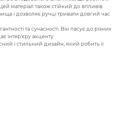
Цей матеріал також стійкий до впливів
ща і дозволяє ручці тривати довгий час
антності та сучасності. Він пасує до різних
є інтер'єру акценту.
асний і стильний дизайн, який робить її