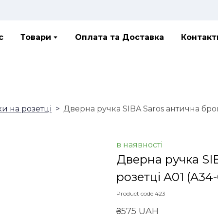
с
Товари
Оплата та Доставка
Контакт
ки на розетці
Дверна ручка SIBA Saros антична брон
в наявності
Дверна ручка SI
розетці A01
(A34-
Product code 423
₴575 UAH