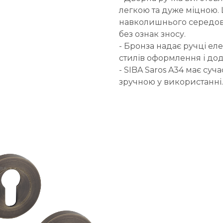
легкою та дуже міцною. 
навколишнього середови
без ознак зносу.
- Бронза надає ручці елег
стилів оформлення і дода
- SIBA Saros A34 має суч
зручною у використанні.