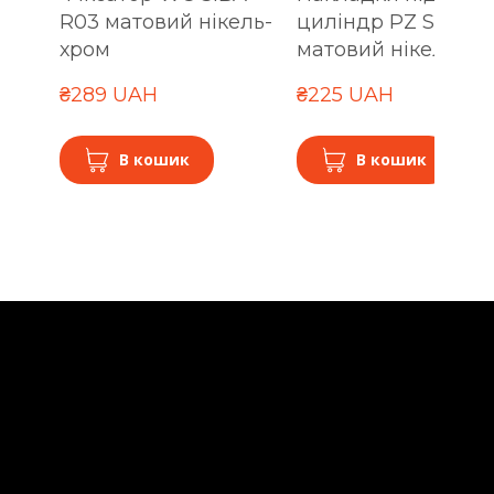
R03 матовий нікель-
циліндр PZ SIBA R
хром
матовий нікель-хр
₴289 UAH
₴225 UAH
В кошик
В кошик