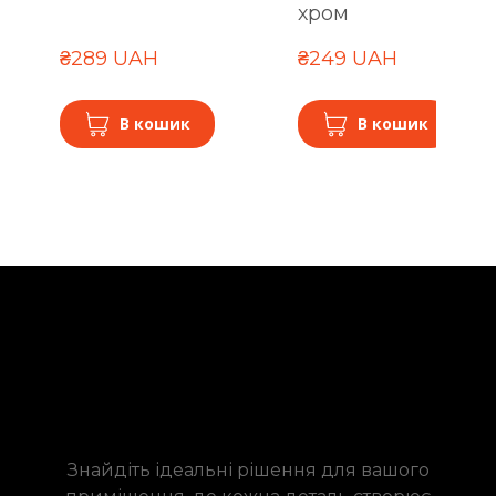
хром
₴289 UAH
₴249 UAH
В кошик
В кошик
Знайдіть ідеальні рішення для вашого