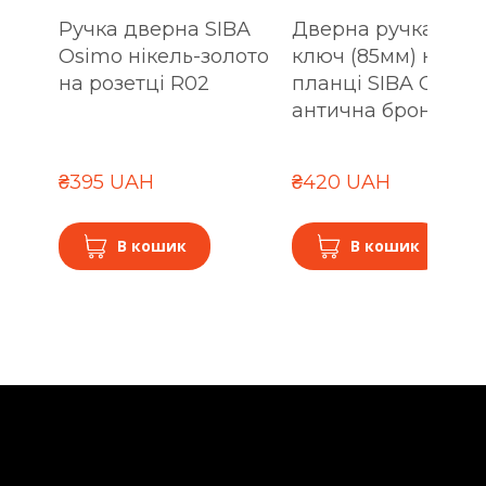
Ручка дверна SIBA
Дверна ручка під
Osimo нікель-золото
ключ (85мм) на
на розетці R02
планці SIBA Osimo
антична бронза
₴395 UAH
₴420 UAH
В кошик
В кошик