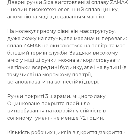
Дверні ручки Siba виготовлені зі сплаву ZAMAK
– новий високотехнологічний сплав цинку,
алюмінію та міді з додаванням магнію.
На молекулярному рівні він має структуру,
дуже схожу на латунь, але має значні переваги:
сплав ZAMAK не окислюється на повітрі та має
більший термін служби. Завдяки високому
вмісту міді ці ручки можна використовувати
не тільки всередині будинку, але і на вулиці (в
тому числі на морському повітрі),
встановлювати на вогнестійкі двері.
Ручки покриті 3 шарами. міцного лаку.
Оцинковане покриття пройшло
випробування на корозійну стійкість в
соляному тумані - не менше 72 годин.
Кількість робочих циклів відкриття /закриття -