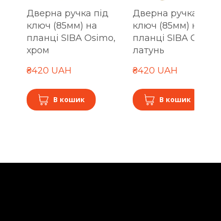
Дверна ручка під
Дверна ручка під
ключ (85мм) на
ключ (85мм) на
планці SIBA Osimo,
планці SIBA Osimo
хром
латунь
₴420 UAH
₴420 UAH
В кошик
В кошик