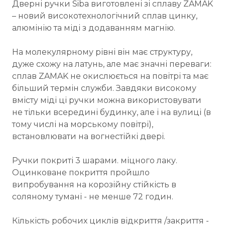
Дверні ручки Siba виготовлені зі сплаву ZAMAK
– новий високотехнологічний сплав цинку,
алюмінію та міді з додаванням магнію.
На молекулярному рівні він має структуру,
дуже схожу на латунь, але має значні переваги:
сплав ZAMAK не окислюється на повітрі та має
більший термін служби. Завдяки високому
вмісту міді ці ручки можна використовувати
не тільки всередині будинку, але і на вулиці (в
тому числі на морському повітрі),
встановлювати на вогнестійкі двері.
Ручки покриті 3 шарами. міцного лаку.
Оцинковане покриття пройшло
випробування на корозійну стійкість в
соляному тумані - не менше 72 годин.
Кількість робочих циклів відкриття /закриття -