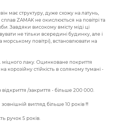
ін має структуру, дуже схожу на латунь,
: сплав ZAMAK не окислюється на повітрі та
би. Завдяки високому вмісту міді ці
вати не тільки всередині будинку, але і
на морському повітрі), встановлювати на
. міцного лаку. Оцинковане покриття
 корозійну стійкість в соляному тумані -
 відкриття /закриття - більше 200 000.
зовнішній вигляд більше 10 років !!!
ть ручок 5 років.