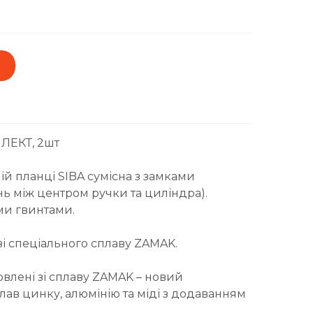
ЛЕКТ, 2шт
ій планці SIBA сумісна з замками
ань між центром ручки та циліндра).
ми гвинтами.
зі спеціального сплаву ZAMAK.
овлені зі сплаву ZAMAK – новий
ав цинку, алюмінію та міді з додаванням