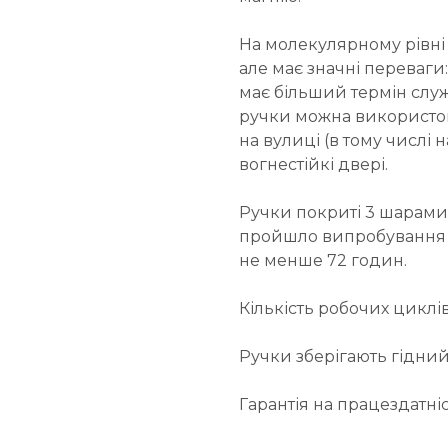
На молекулярному рівні в
але має значні переваги
має більший термін служ
ручки можна використову
на вулиці (в тому числі 
вогнестійкі двері.
Ручки покриті 3 шарами
пройшло випробування на
не менше 72 годин.
Кількість робочих циклів
Ручки зберігають гідний 
Гарантія на працездатніс