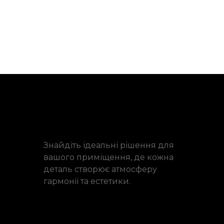
Знайдіть ідеальні рішення для
вашого приміщення, де кожна
деталь створює атмосферу
гармонії та естетики.