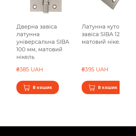
Дверна завіса
Латунна кутова
латунна
завіса SIBA 125 мм,
універсальна SIBA
матовий нікель
100 мм, матовий
нікель
₴385 UAH
₴395 UAH
В кошик
В кошик