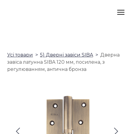
Усі товари
5) Дверні завіси SIBA
Дверна
завіса латунна SIBA 120 мм, посилена, з
регулюванням, антична бронза