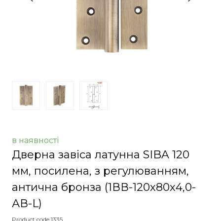
в наявності
Дверна завіса латунна SIBA 120
мм, посилена, з регулюванням,
антична бронза
(1ВВ-120х80х4,0-
АВ-L)
Product code 1335