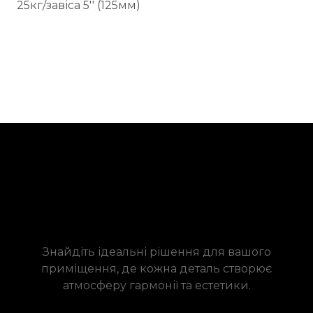
25кг/завіса 5'' (125мм)
Знайдіть ідеальні рішення для вашого
приміщення, де кожна деталь створює
атмосферу гармонії та естетики.