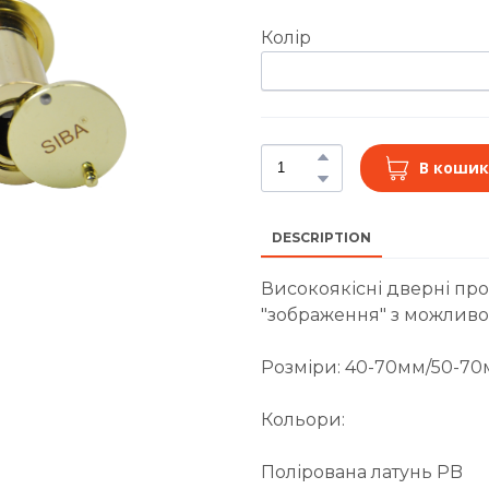
Колір
В кошик
DESCRIPTION
Високоякісні дверні про
"зображення" з можливог
Розміри: 40-70мм/50-7
Кольори:
Полірована латунь PB