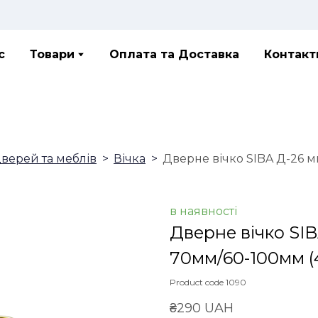
с
Товари
Оплата та Доставка
Контакт
дверей та меблів
Вічка
Дверне вічко SIBA Д-26 
в наявності
Дверне вічко SIB
70мм/60-100мм
(
Product code 1090
₴290 UAH