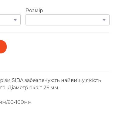
Розмір
різи SIBA забезпечують найвищу якість
о. Діаметр ока = 26 мм.
0мм/60-100мм