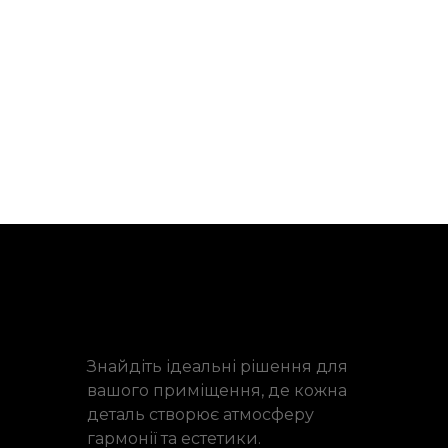
Знайдіть ідеальні рішення для
вашого приміщення, де кожна
деталь створює атмосферу
гармонії та естетики.