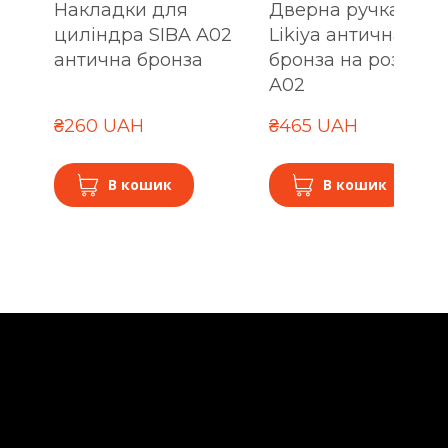
Накладки для
Дверна ручка SIBA
циліндра SIBA A02
Likiya антична
антична бронза
бронза на розетці
A02
₴260 UAH
₴465 UAH
В кошик
В кошик