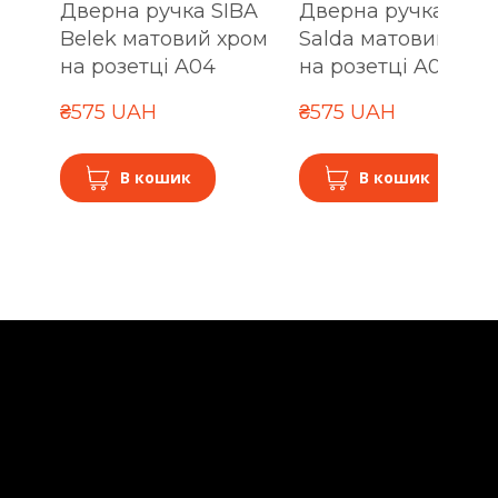
Дверна ручка SIBA
Дверна ручка SIBA
Belek матовий хром
Salda матовий хро
на розетці A04
на розетці A04
₴575 UAH
₴575 UAH
В кошик
В кошик