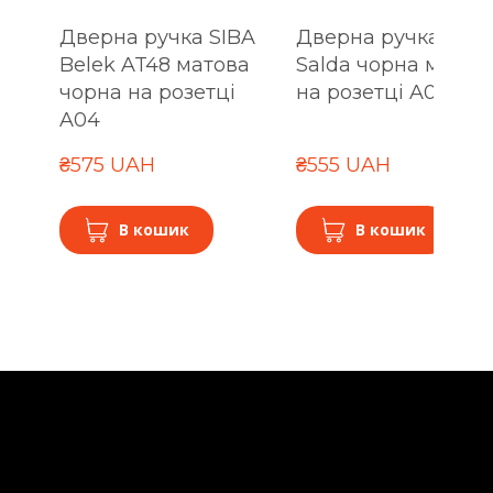
Дверна ручка SIBA
Дверна ручка SIBA
Belek AT48 матова
Salda чорна матов
чорна на розетці
на розетці A04
A04
₴575 UAH
₴555 UAH
В кошик
В кошик