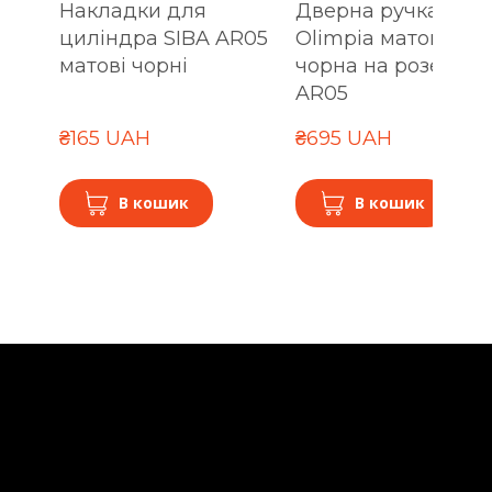
Накладки для
Дверна ручка SIBA
циліндра SIBA AR05
Olimpia матова
матові чорні
чорна на розетці
AR05
₴165 UAH
₴695 UAH
В кошик
В кошик