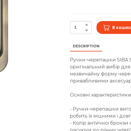
В кошик
DESCRIPTION
Ручки-черепашки SIBA S2
оригінальний вибір для
незвичайну форму череп
привабливими аксесуара
Основні характеристики
- Ручки-черепашки вигот
робить їх міцними і дов
- Колір античної бронзи
пасуючи до різних інтер'