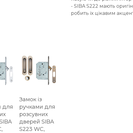
- SIBA S222 мають ориг
робить їх цікавим акцент
Замок із
 для
ручками для
их
розсувних
SIBA
дверей SIBA
,
S223 WC,