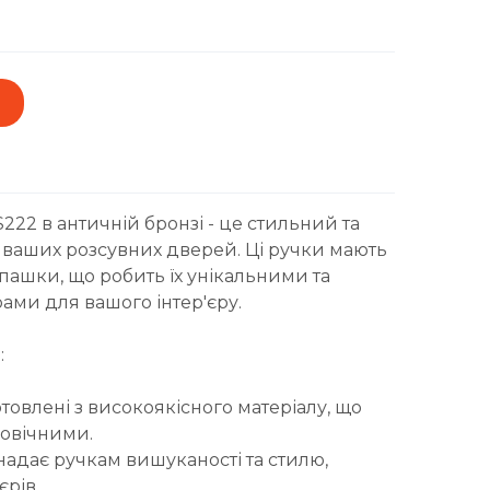
22 в античній бронзі - це стильний та
 ваших розсувних дверей. Ці ручки мають
ашки, що робить їх унікальними та
ми для вашого інтер'єру.
:
овлені з високоякісного матеріалу, що
говічними.
 надає ручкам вишуканості та стилю,
єрів.