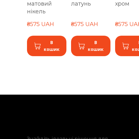
матовий
латунь
хром
нікель
₴575 UAH
₴575 UAH
₴575 UA
В
В
кошик
кошик
ко
Знайдіть ідеальні рішення для