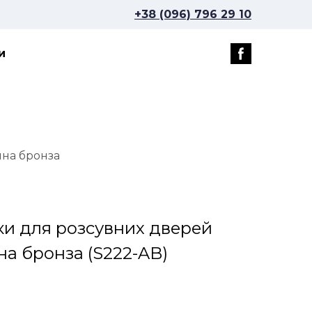
+38 (096) 796 29 10
и
чна бронза
ки для розсувних дверей
чна бронза
(S222-AB)