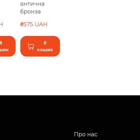
антична
бронза
H
₴575 UAH
В
В
шик
кошик
Про нас