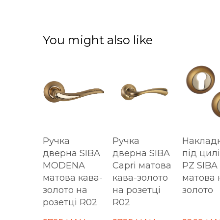
You might also like
Ручка
Ручка
Наклад
дверна SIBA
дверна SIBA
під цил
MODENA
Capri матова
PZ SIBA
матова кава-
кава-золото
матова 
золото на
на розетці
золото
розетці R02
R02