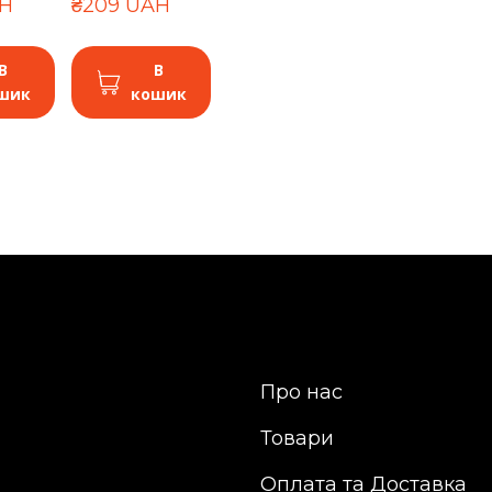
AH
₴209 UAH
В
В
шик
кошик
Про нас
Товари
Оплата та Доставка