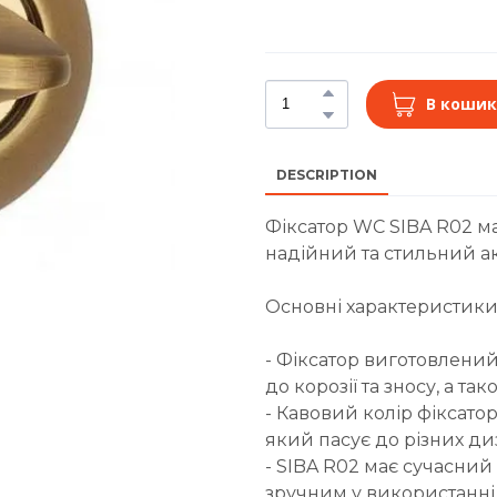
В кошик
DESCRIPTION
Фіксатор WC SIBA R02 ма
надійний та стильний ак
Основні характеристики
- Фіксатор виготовлений
до корозії та зносу, а та
- Кавовий колір фіксато
який пасує до різних ди
- SIBA R02 має сучасний
зручним у використанні