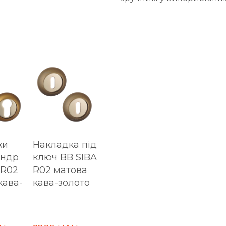
ки
Накладка під
індр
ключ BB SIBA
 R02
R02 матова
кава-
кава-золото