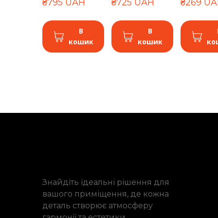
₴795 UAH
₴725 UAH
₴269 U
В
В
кошик
кошик
ко
Знайдіть ідеальні рішення для
вашого приміщення, де кожна
деталь створює атмосферу
гармонії та естетики.