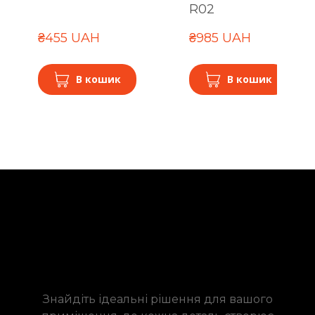
R02
₴455 UAH
₴985 UAH
В кошик
В кошик
Знайдіть ідеальні рішення для вашого