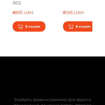
R02
₴895 UAH
₴395 UAH
В кошик
В кошик
Знайдіть ідеальні рішення для вашого