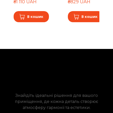
₴1 110 UAH
₴829 UAH
В кошик
В кошик
Знайдіть ідеальні рішення для вашого
приміщення, де кожна деталь створює
атмосферу гармонії та естетики.