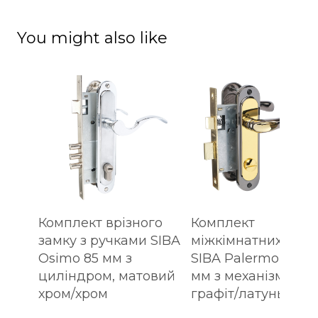
You might also like
Комплект врізного
Комплект
замку з ручками SIBA
міжкімнатних ручо
Osimo 85 мм з
SIBA Palermo WC 6
циліндром, матовий
мм з механізмом,
хром/хром
графіт/латунь