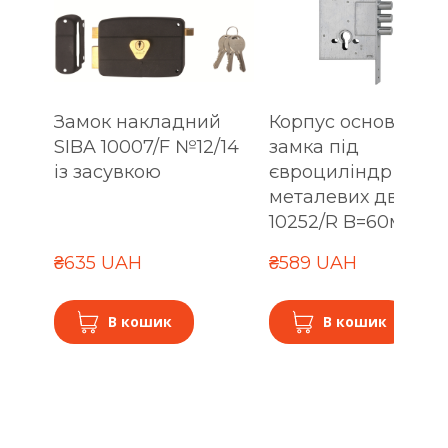
Замок накладний
Корпус основного
SIBA 10007/F №12/14
замка під
із засувкою
євроциліндр для
металевих дверей
10252/R B=60мм
₴635 UAH
₴589 UAH
В кошик
В кошик