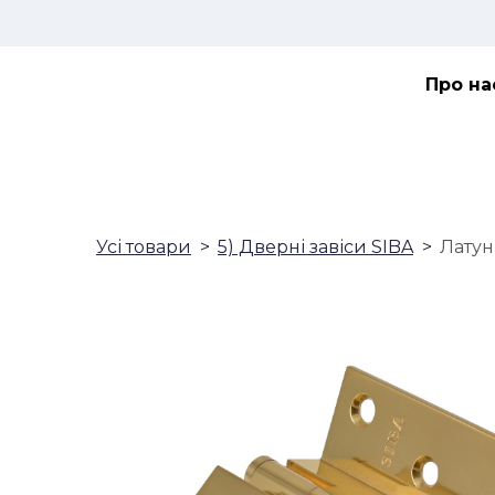
Про на
Усі товари
5) Дверні завіси SIBA
Латун