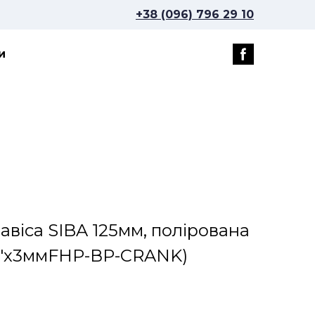
+38 (096) 796 29 10
и
авіса SIBA 125мм, полірована
3"х3ммFHP-ВP-CRANK)