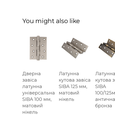
You might also like
Дверна
Латунна
Латунн
завіса
кутова завіса
кутова з
латунна
SIBA 125 мм,
SIBA
універсальна
матовий
100/125м
SIBA 100 мм,
нікель
античн
матовий
бронза
нікель