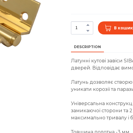
В кошик
DESCRIPTION
Латунні кутові завіси SI
дверей. Відповідає вим
Латунь дозволяє створю
уникати корозії та параз
Універсальна конструкці
замикаючої сторони та 
максимально тривалу і б
Товщина полотна -3 мм.