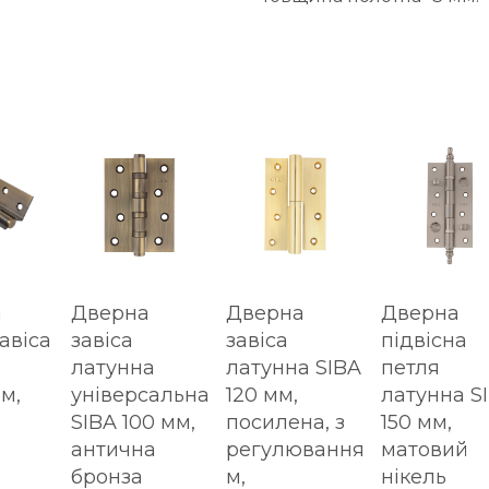
а
Дверна
Дверна
Дверна
авіса
завіса
завіса
підвісна
латунна
латунна SIBA
петля
м,
універсальна
120 мм,
латунна S
а
SIBA 100 мм,
посилена, з
150 мм,
антична
регулювання
матовий
бронза
м,
нікель