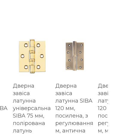
Дверна
Дверна
Дверна
завіса
завіса
завіса
латунна
латунна SIBA
латунна SIB
IBA
універсальна
120 мм,
120 мм,
SIBA 75 мм,
посилена, з
посилена, з
полірована
регулювання
регулюванн
латунь
м, антична
м, матовий