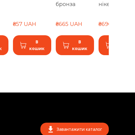
бронза
нікель
₴57 UAH
₴665 UAH
₴690 UAH
В
В
В
к
кошик
кошик
кошик
Завантажити каталог