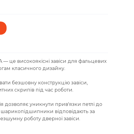
BA — це високоякісні завіси для фальцевих
огам класичного дизайну.
вати безшовну конструкцію завіси,
итних скрипів під час роботи.
я дозволяє уникнути прив'язки петлі до
2 шарикопідшипники відповідають за
езшумну роботу дверної завіси.