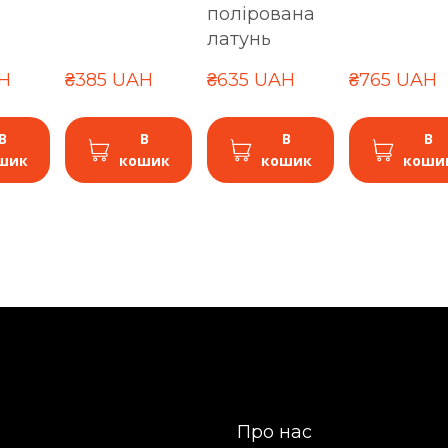
полірована
латунь
H
₴385 UAH
₴635 UAH
₴765 UAH
В
В
В
В
шик
кошик
кошик
коши
Про нас