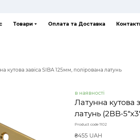
с
Товари
Оплата та Доставка
Контакт
на кутова завіса SIBA 125мм, полірована латунь
в наявності
Латунна кутова з
латунь
(2BB-5"х
Product code 1102
₴455 UAH