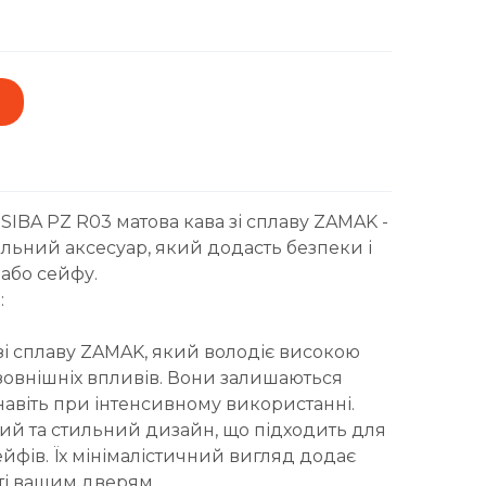
IBA PZ R03 матова кава зі сплаву ZAMAK -
льний аксесуар, який додасть безпеки і
або сейфу.
:
зі сплаву ZAMAK, який володіє високою
о зовнішніх впливів. Вони залишаються
авіть при інтенсивному використанні.
ний та стильний дизайн, що підходить для
йфів. Їх мінімалістичний вигляд додає
сті вашим дверям.