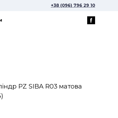
+38 (096) 796 29 10
и
ліндр PZ SIBA R03 матова
)