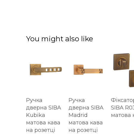
You might also like
Ручка
Ручка
Фіксат
дверна SIBA
дверна SIBA
SIBA R0
Kubika
Madrid
матова 
матова кава
матова кава
на розетці
на розетці