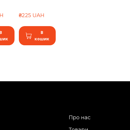
AH
₴225 UAH
В
В
шик
кошик
Про нас
Товари