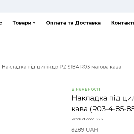
с
Товари
Оплата та Доставка
Контакт
Накладка під циліндр PZ SIBA R03 матова кава
в наявності
Накладка під ци
кава
(R03-4-85-85
Product code 1226
₴289 UAH