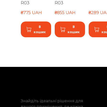
R03
R03
₴775 UAH
₴855 UAH
₴289 U
В
В
кошик
кошик
ко
Знайдіть ідеальні рішення для
вашого приміщення, де кожна