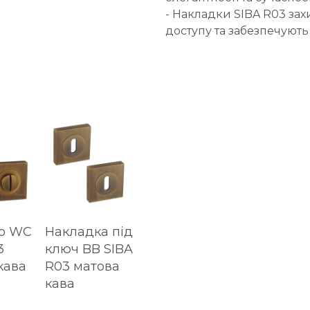
- Накладки SIBA R03 за
доступу та забезпечують
ор WC
Накладка під
3
ключ BB SIBA
кава
R03 матова
кава