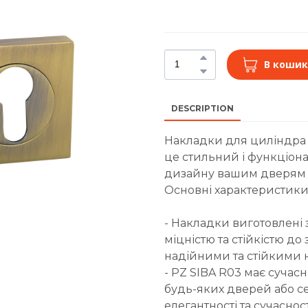
В кошик
DESCRIPTION
Накладки для циліндра S
це стильний і функціона
дизайну вашим дверям 
Основні характеристики
- Накладки виготовлені 
міцністю та стійкістю д
надійними та стійкими н
- PZ SIBA R03 має сучас
будь-яких дверей або се
елегантності та сучасно