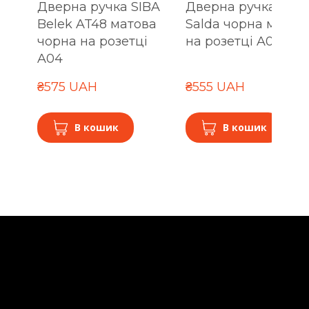
Дверна ручка SIBA
Дверна ручка SIBA
Belek AT48 матова
Salda чорна матов
чорна на розетці
на розетці A04
A04
₴575 UAH
₴555 UAH
В кошик
В кошик