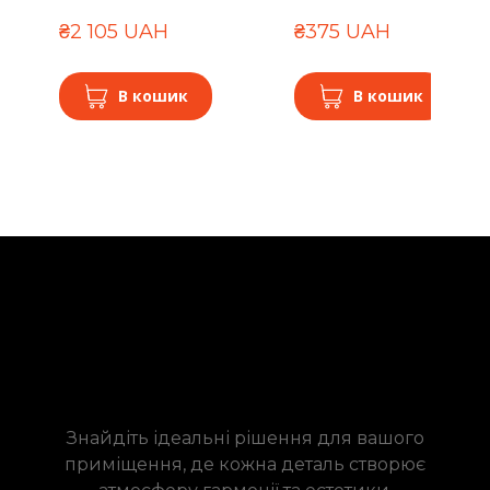
₴2 105 UAH
₴375 UAH
В кошик
В кошик
Знайдіть ідеальні рішення для вашого
приміщення, де кожна деталь створює