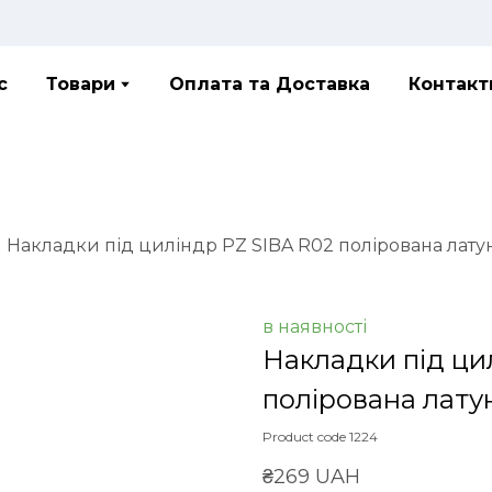
с
Товари
Оплата та Доставка
Контакт
Накладки під циліндр PZ SIBA R02 полірована лату
в наявності
Накладки під ци
полірована лату
Product code 1224
₴269 UAH