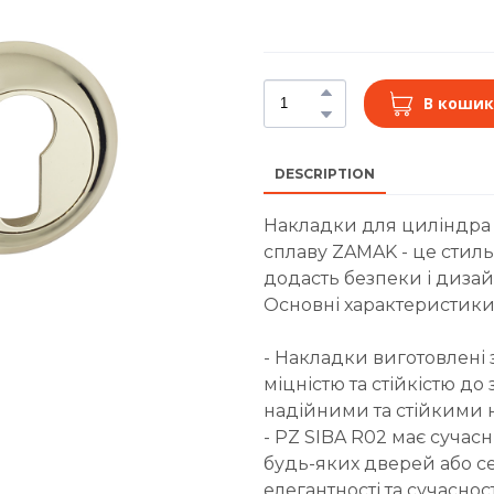
В кошик
DESCRIPTION
Накладки для циліндра S
сплаву ZAMAK - це стил
додасть безпеки і диза
Основні характеристики
- Накладки виготовлені 
міцністю та стійкістю д
надійними та стійкими н
- PZ SIBA R02 має сучас
будь-яких дверей або се
елегантності та сучасно