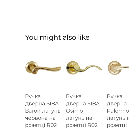
You might also like
Ручка
Ручка
Ручка
дверна SIBA
дверна SIBA
дверна 
Baron латунь
Osimo
Palermo
червона на
латунь на
латунь 
розетці R02
розетці R02
розетці