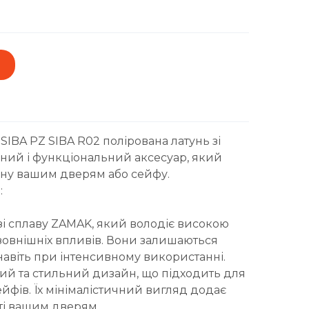
IBA PZ SIBA R02 полірована латунь зі
ьний і функціональний аксесуар, який
йну вашим дверям або сейфу.
:
зі сплаву ZAMAK, який володіє високою
о зовнішніх впливів. Вони залишаються
авіть при інтенсивному використанні.
ний та стильний дизайн, що підходить для
йфів. Їх мінімалістичний вигляд додає
сті вашим дверям.