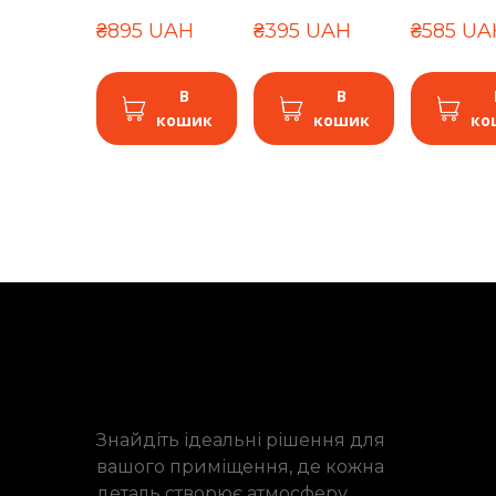
₴895 UAH
₴395 UAH
₴585 UA
В
В
кошик
кошик
ко
Знайдіть ідеальні рішення для
вашого приміщення, де кожна
деталь створює атмосферу