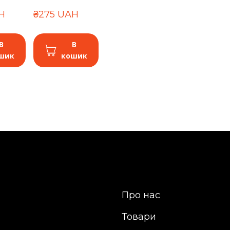
H
₴275 UAH
В
В
шик
кошик
Про нас
Товари