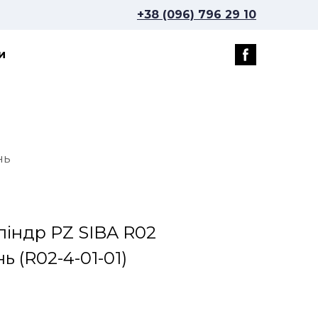
+38 (096) 796 29 10
и
нь
ліндр PZ SIBA R02
нь
(R02-4-01-01)