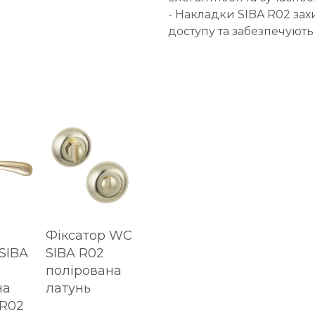
- Накладки SIBA R02 за
доступу та забезпечують
Фіксатор WC
SIBA
SIBA R02
полірована
на
латунь
 R02