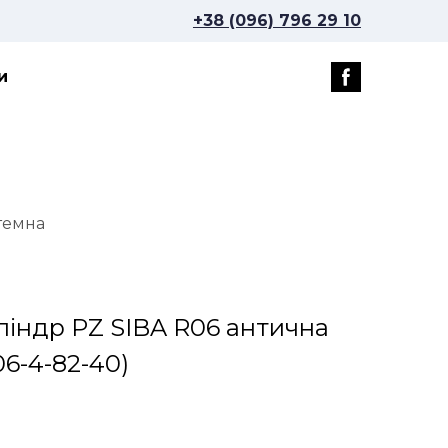
+38 (096) 796 29 10
и
темна
ліндр PZ SIBA R06 антична
6-4-82-40)