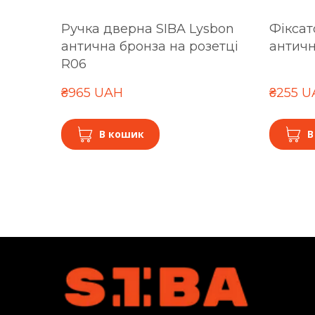
Ручка дверна SIBA Lysbon
Фіксат
антична бронза на розетці
античн
R06
₴965 UAH
₴255 
В кошик
В