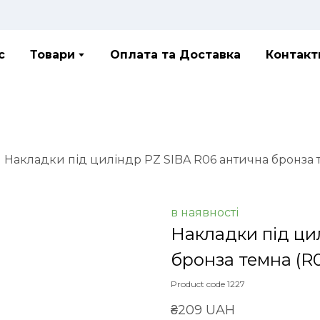
с
Товари
Оплата та Доставка
Контакт
Накладки під циліндр PZ SIBA R06 антична бронза 
в наявності
Накладки під ци
бронза темна
(R0
Product code 1227
₴209 UAH