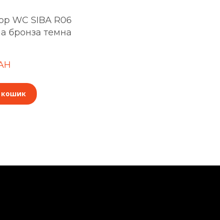
ор WC SIBA R06
а бронза темна
UAH
 кошик