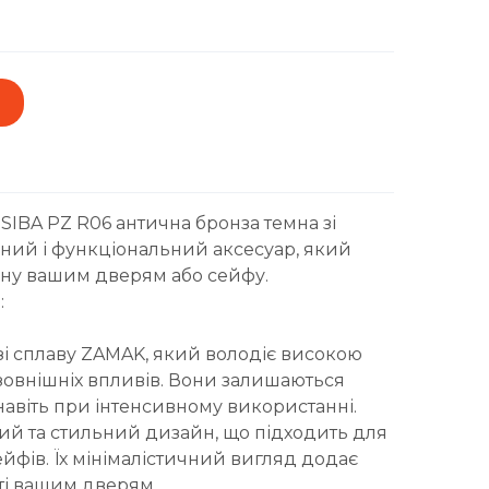
IBA PZ R06 антична бронза темна зі
ьний і функціональний аксесуар, який
йну вашим дверям або сейфу.
:
зі сплаву ZAMAK, який володіє високою
о зовнішніх впливів. Вони залишаються
авіть при інтенсивному використанні.
ний та стильний дизайн, що підходить для
йфів. Їх мінімалістичний вигляд додає
сті вашим дверям.