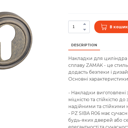
В кошик
DESCRIPTION
Накладки для циліндра S
сплаву ZAMAK - це стил
додасть безпеки і диза
Основні характеристики
- Накладки виготовлені 
міцністю та стійкістю д
надійними та стійкими н
- PZ SIBA R06 має сучас
будь-яких дверей або се
елегантності та сучасно