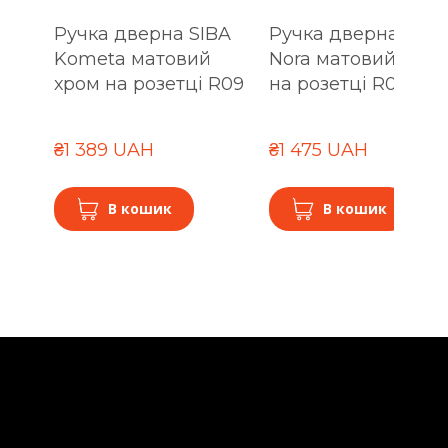
Ручка дверна SIBA
Ручка дверна SIBA
Kometa матовий
Nora матовий хром
хром на розетці R09
на розетці R09
₴1 389 UAH
₴1 475 UAH
В кошик
В кошик