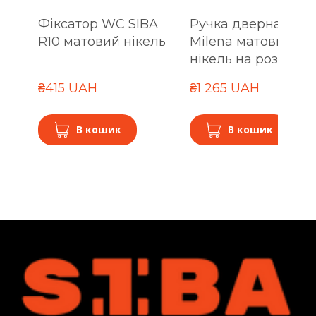
Фіксатор WC SIBA
Ручка дверна SIBA
R10 матовий нікель
Milena матовий
нікель на розетці 
₴415 UAH
₴1 265 UAH
В кошик
В кошик