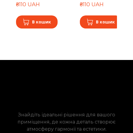
₴110 UAH
₴110 UAH
В кошик
В кошик
Знайдіть ідеальні рішення для вашого
приміщення, де кожна деталь створює
атмосферу гармонії та естетики.