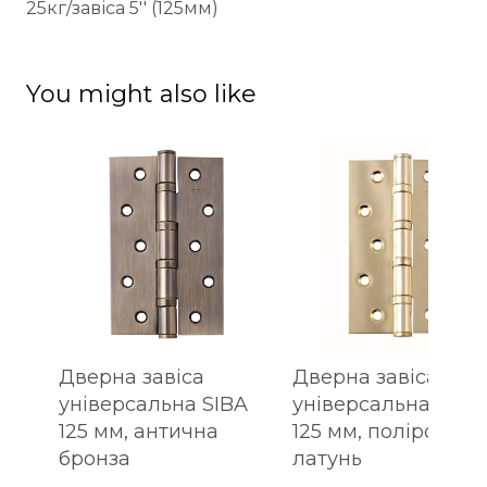
25кг/завіса 5'' (125мм)
You might also like
Дверна завіса
Дверна завіса
універсальна SIBA
універсальна SIBA
125 мм, антична
125 мм, полірована
бронза
латунь