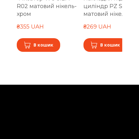
R02 матовий нікель-
циліндр PZ SIBA R
хром
матовий нікель-хр
₴355 UAH
₴269 UAH
В кошик
В кошик