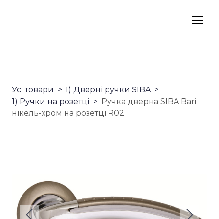
Усі товари
1) Дверні ручки SIBA
1) Ручки на розетці
Ручка дверна SIBA Bari
нікель-хром на розетці R02