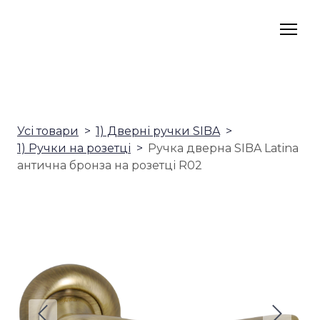
Усі товари
1) Дверні ручки SIBA
1) Ручки на розетці
Ручка дверна SIBA Latina
антична бронза на розетці R02