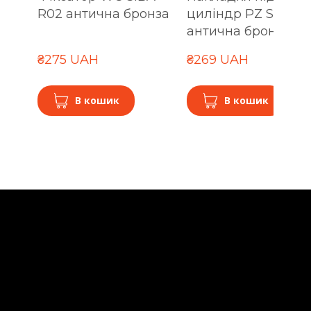
R02 антична бронза
циліндр PZ SIBA R
антична бронза
₴275 UAH
₴269 UAH
В кошик
В кошик