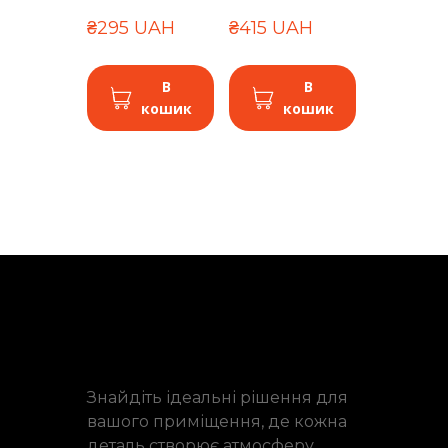
₴295 UAH
₴415 UAH
В
В
кошик
кошик
Знайдіть ідеальні рішення для
вашого приміщення, де кожна
деталь створює атмосферу