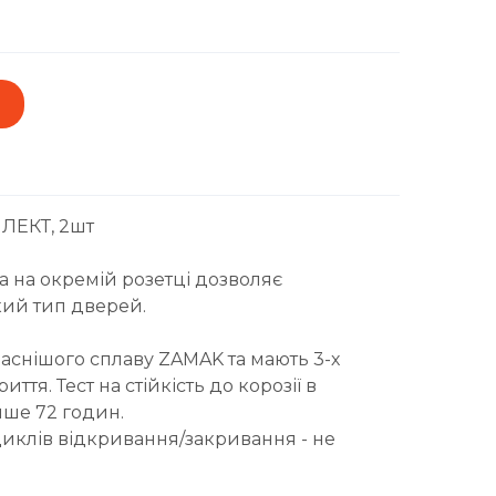
ЛЕКТ, 2шт
a на окремій розетці дозволяє
кий тип дверей.
аснішого сплаву ZAMAK та мають 3-х
ття. Тест на стійкість до корозії в
нше 72 годин.
циклів відкривання/закривання - не