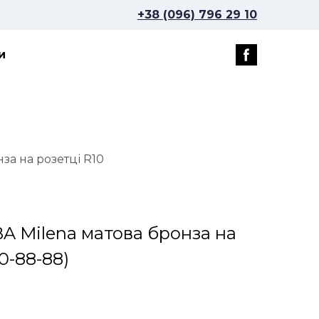
+38 (096) 796 29 10
и
за на розетці R10
BA Milena матова бронза на
0-88-88)