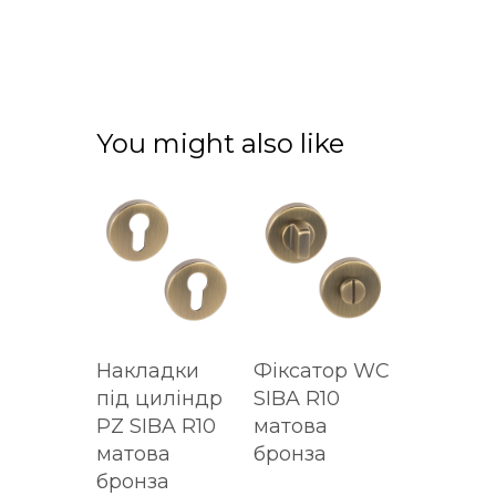
You might also like
Накладки
Фіксатор WC
під циліндр
SIBA R10
PZ SIBA R10
матова
матова
бронза
бронза