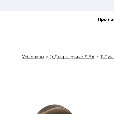
Про на
Усі товари
1) Дверні ручки SIBA
1) Руч