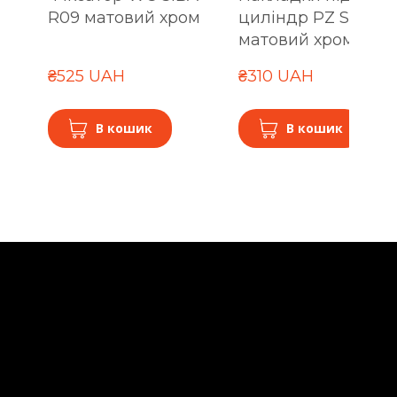
R09 матовий хром
циліндр PZ SIBA R
матовий хром
₴525 UAH
₴310 UAH
В кошик
В кошик