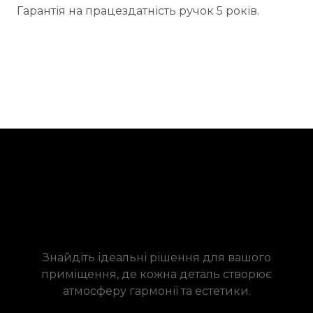
Гарантія на працездатність ручок 5 років.
Знайдіть ідеальні рішення для вашого
приміщення, де кожна деталь створює
атмосферу гармонії та естетики.