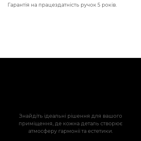
Гарантія на працездатність ручок 5 років.
Знайдіть ідеальні рішення для вашого
приміщення, де кожна деталь створює
атмосферу гармонії та естетики.