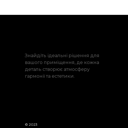
Знайдіть ідеальні рішення для
вашого приміщення, де кожна
деталь створює атмосферу
гармонії та естетики.
© 2023