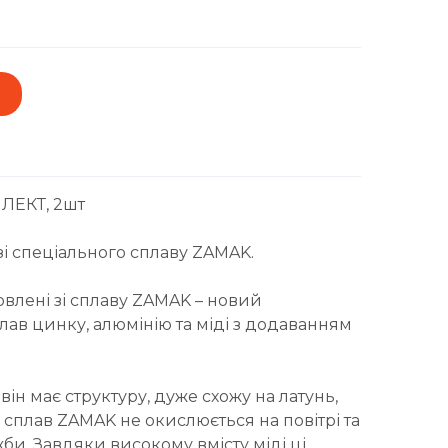
ЛЕКТ, 2шт
зі спеціального сплаву ZAMAK.
овлені зі сплаву ZAMAK – новий
ав цинку, алюмінію та міді з додаванням
ін має структуру, дуже схожу на латунь,
: сплав ZAMAK не окислюється на повітрі та
би. Завдяки високому вмісту міді ці