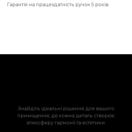
Гарантія на працездатність ручок 5 років.
Знайдіть ідеальні рішення для вашого
приміщення, де кожна деталь створює
атмосферу гармонії та естетики.